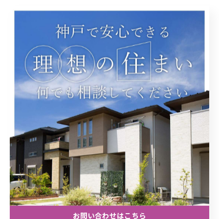
住まいに関する内容を検討するとき、まずは流れや特徴を
理解することが大切です。神戸エリアの不動産について深
い知識を持つスタッフが在籍しており、丁寧に説明いたし
ますので安心してご相談ください。
Hoverland株式会社
〒651-2102
兵庫県神戸市西区学園東町6丁目17-5
078-754-8646
お問い合わせはこちら