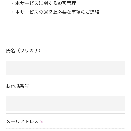
・本サービスに関する顧客管理
・本サービスの運営上必要な事項のご連絡
＜個人情報の提供について＞
当社ではお客様の同意を得た場合または法令に定め
られた場合を除き、
氏名（フリガナ）
※
取得した個人情報を第三者に提供することはいたし
ません。
＜個人情報の委託について＞
お電話番号
当社では、利用目的の達成に必要な範囲において、
個人情報を外部に委託する場合があります。
これらの委託先に対しては個人情報保護契約等の措
置をとり、適切な監督を行います。
メールアドレス
※