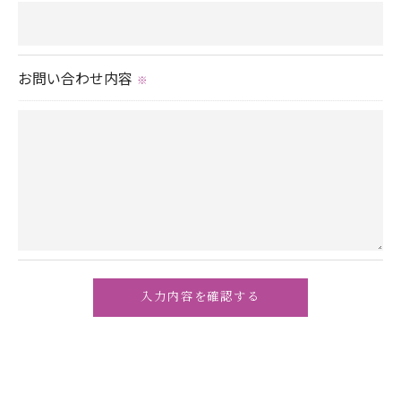
＜個人情報の安全管理＞
当社では、個人情報の漏洩等がなされないよう、適
切に安全管理対策を実施します。
お問い合わせ内容
※
＜個人情報を与えなかった場合に生じる結果＞
必要な情報を頂けない場合は、それに対応した当社
のサービスをご提供できない場合がございますので
予めご了承ください。
＜個人情報の開示･訂正・削除･利用停止の手続につ
いて＞
当社では、お客様の個人情報の開示･訂正･削除・利
用停止の手続を定めさせて頂いております。
ご本人である事を確認のうえ、対応させて頂きま
す。