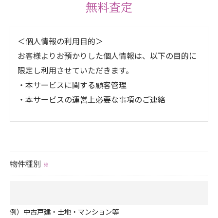
無料査定
個人情報の開示･訂正･削除・利用停止の具体的手続
きにつきましては、お電話でお問合せ下さい。
＜個人情報の利用目的＞
お客様よりお預かりした個人情報は、以下の目的に
限定し利用させていただきます。
・本サービスに関する顧客管理
・本サービスの運営上必要な事項のご連絡
＜個人情報の提供について＞
当社ではお客様の同意を得た場合または法令に定め
られた場合を除き、
物件種別
※
取得した個人情報を第三者に提供することはいたし
ません。
例）中古戸建・土地・マンション等
＜個人情報の委託について＞