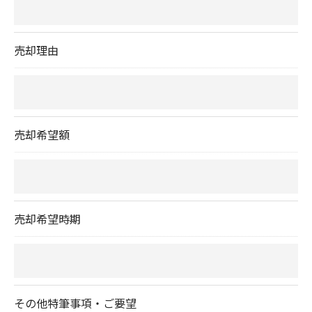
いて＞
当社では、お客様の個人情報の開示･訂正･削除・利
売却理由
用停止の手続を定めさせて頂いております。
ご本人である事を確認のうえ、対応させて頂きま
す。
個人情報の開示･訂正･削除・利用停止の具体的手続
売却希望額
きにつきましては、お電話でお問合せ下さい。
売却希望時期
その他特筆事項・ご要望