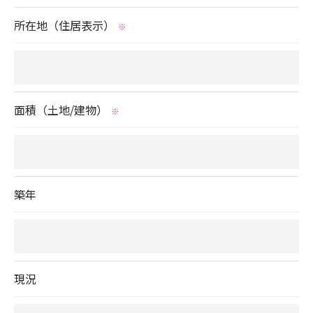
当社では、利用目的の達成に必要な範囲において、
所在地（住居表示）
※
個人情報を外部に委託する場合があります。
これらの委託先に対しては個人情報保護契約等の措
置をとり、適切な監督を行います。
面積（土地/建物）
※
＜個人情報の安全管理＞
当社では、個人情報の漏洩等がなされないよう、適
切に安全管理対策を実施します。
築年
＜個人情報を与えなかった場合に生じる結果＞
必要な情報を頂けない場合は、それに対応した当社
のサービスをご提供できない場合がございますので
予めご了承ください。
現況
＜個人情報の開示･訂正・削除･利用停止の手続につ