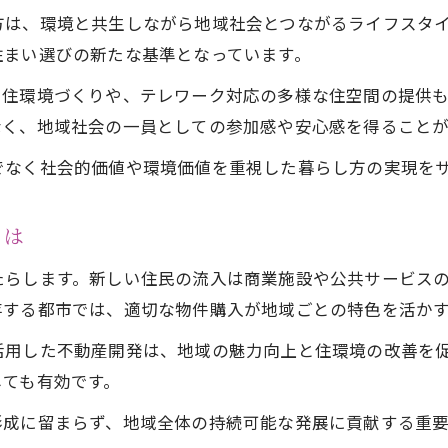
社会貢献意識が高い人に選ばれる不動産とは
方は、環境と共生しながら地域社会とつながるライフスタ
不動産投資で地域と共に成長する方法を解説
住まい選びの新たな基準となっています。
ライフスタイルと資産形成を両立する事例紹介
る住環境づくりや、テレワーク対応の多様な住空間の提供
なく、地域社会の一員としての参加感や安心感を得ることが
でなく社会的価値や環境価値を重視した暮らし方の実現を
とは
たらします。新しい住民の流入は商業施設や公共サービス
存する都市では、適切な物件購入が地域ごとの特色を活か
活用した不動産開発は、地域の魅力向上と住環境の改善を
しても有効です。
形成に留まらず、地域全体の持続可能な発展に貢献する重