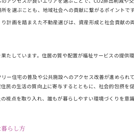
のアクセスが良いエリアを選ぶことで、CO2排出削減や
水素スマートシティ推進と不動産の融合とは
場所を選ぶことも、地域社会への貢献に繋がるポイントで
脱炭素社会を実現する住宅選びのポイント
不動産が担う神戸市の環境貢献とは何か
くり計画を踏まえた不動産選びは、資産形成と社会貢献の
資産価値と環境配慮を両立する住まい探し
不動産を通じて地域社会に貢献する方法
不動産所有者ができる地域社会への関わり方
を果たしています。住居の質や配置が福祉サービスの提供
神戸市での社会貢献活動と不動産の役割
コミュニティ活性化に貢献する不動産活用法
フリー住宅の普及や公共施設へのアクセス改善が進められ
お問い合わせはこちら
お問い合わせはこちら
地域住民と連携した不動産による社会貢献
域住民の生活の質向上に寄与するとともに、社会的包摂を
不動産を起点に広がる地域支援の形とは
祉の視点を取り入れ、誰もが暮らしやすい環境づくりを意
神戸市で叶える資産価値と社会貢献の両立
資産価値と社会貢献を兼ね備えた不動産選び
神戸市の不動産がもたらす長期的な価値とは
な暮らし方