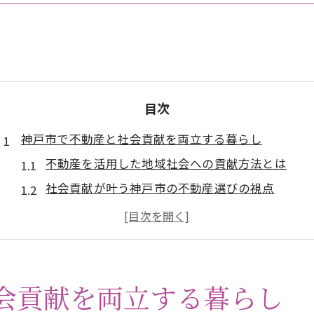
目次
神戸市で不動産と社会貢献を両立する暮らし
不動産を活用した地域社会への貢献方法とは
社会貢献が叶う神戸市の不動産選びの視点
不動産と地域福祉のつながりを考える
神戸市で不動産を通じて実現する新たな暮らし方
不動産購入が地域活性化に与える効果とは
不動産選びが拓く神戸市の新たな価値観
会貢献を両立する暮らし
不動産選びで実感する神戸市の社会的価値