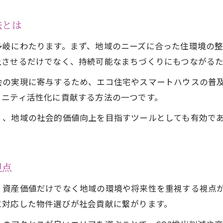
資産価値と社会貢献を両立させる選択肢とは
法とは
神戸市で不動産を選ぶ際の新しい視点
多岐にわたります。まず、地域のニーズに合った住環境の
社会貢献型不動産の特徴とメリットを解説
上させるだけでなく、持続可能なまちづくりにもつながるた
不動産が創出する神戸市の持続可能な未来
会の実現に寄与するため、エコ住宅やスマートハウスの普
社会貢献につながる不動産活用アイデア集
ュニティ活性化に貢献する方法の一つです。
不動産活用で広がる神戸市の社会貢献事例
く、地域の社会的価値向上を目指すツールとしても有効で
地域課題を解決する不動産活用の工夫とは
シェアリングやリノベで実現する社会貢献
不動産活用がまちづくりに及ぼす効果とは
視点
環境負荷を減らす不動産の賢い活用法
、資産価値だけでなく地域の環境や将来性を重視する視点
神戸市の環境未来都市に向けた住まいの選択
に対応した物件選びが社会貢献に繋がります。
環境未来都市を見据えた不動産選びの基準