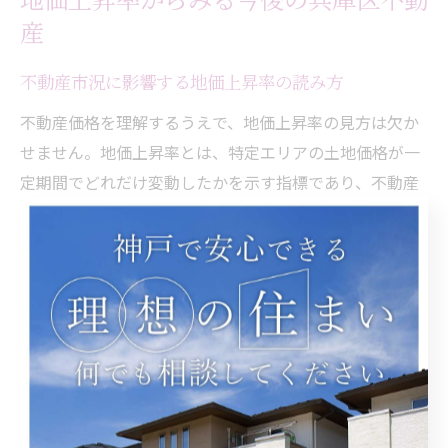
地価上昇率からみる今後の兵庫区不動
産
不動産市況に影響する地価上昇率の読み方
不動産価格を理解するうえで、地価上昇率の見方は欠か
せません。地価上昇率とは、特定エリアの土地価格が一
定期間でどれだけ変動したかを示す指標であり、不動産
市況全体の動向を読み解く際の重要な情報源となりま
す。
地価上昇率が高いほど、その地域への投資や居住の需要
が高まっている傾向があります。兵庫県神戸市兵庫区で
も、駅周辺の再開発や交通インフラの強化が進むと、地
価上昇率が上がりやすい傾向が見られます。たとえば、
駅徒歩圏内の新築マンションや利便性の高い地域では、
地価上昇率が周辺より高くなるケースが多く、不動産の