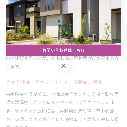
資産価値向上にも直結します。
一方で、地価上昇率は短期的な変動だけでなく、長期的
な視点で推移を見ることも大切です。急激な価格上昇が
続くエリアでは、バブル的な値動きに注意が必要であ
り、将来的なリスクも考慮しましょう。実際の地価公示
データや坪単価ランキングを活用して、過去数年分の動
お問い合わせはこちら
向を比較することが、失敗しない不動産選びの基本とな
お問い合わせはこちら
ります。
兵庫県地価上昇率ランキングと不動産の関係
兵庫県全体で見ると、地価上昇率ランキングは不動産市
場の活況度を示すバロメーターとして注目されていま
す。ランキング上位には、再開発が進む神戸市中心部
や、交通アクセスが向上した沿線エリアが名を連ねる傾