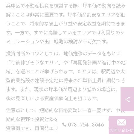
兵庫区で不動産投資を検討する際、坪単価の動向を読み
解くことは非常に重要です。坪単価が割安なエリアを狙
うことで、将来的な値上がり益や安定収益を期待できま
す。一方で、すでに高騰しているエリアでは利回りのシ
ミュレーションや出口戦略の検討が不可欠です。
投資判断のコツとしては、地価推移のデータをもとに
「今後伸びそうなエリア」や「再開発計画が進行中の地
域」を選ぶことが挙げられます。たとえば、駅周辺や大
型商業施設の建設予定地は将来の坪単価上昇に期待でき
ます。また、現状の坪単価が周辺より低めの場合は、今
後の見直しによる資産価値向上も狙えます。
注意点として、短期的な価格変動に一喜一憂せず、中長
期的な視野で投資対象を選ぶことが大切です。実際の投
078-754-8646
資事例でも、再開発エリアの物件購入後に地価が上昇
お問い合わせ