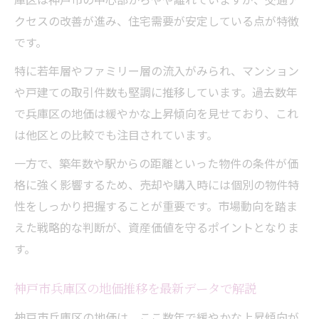
クセスの改善が進み、住宅需要が安定している点が特徴
坪単価から見極める兵庫区の投資価値
です。
兵庫区の不動産坪単価が示す市場価値
特に若年層やファミリー層の流入がみられ、マンション
神戸市坪単価ランキングの特徴と比較
や戸建ての取引件数も堅調に推移しています。過去数年
坪単価を活かした不動産投資のコツ
で兵庫区の地価は緩やかな上昇傾向を見せており、これ
不動産の将来価値を坪単価から推測
は他区との比較でも注目されています。
投資初心者が注意すべき坪単価の見方
一方で、築年数や駅からの距離といった物件の条件が価
最新データで知る兵庫区不動産市場の将来性
格に強く影響するため、売却や購入時には個別の物件特
不動産市場の将来性をデータで徹底分析
性をしっかり把握することが重要です。市場動向を踏ま
地価推移と不動産価格の今後の展望を予測
えた戦略的な判断が、資産価値を守るポイントとなりま
最新データが示す兵庫区不動産の魅力
す。
不動産投資・購入の判断材料となる情報
将来性あるエリア選びの最終ポイント
神戸市兵庫区の地価推移を最新データで解説
神戸市兵庫区の地価は、ここ数年で緩やかな上昇傾向が