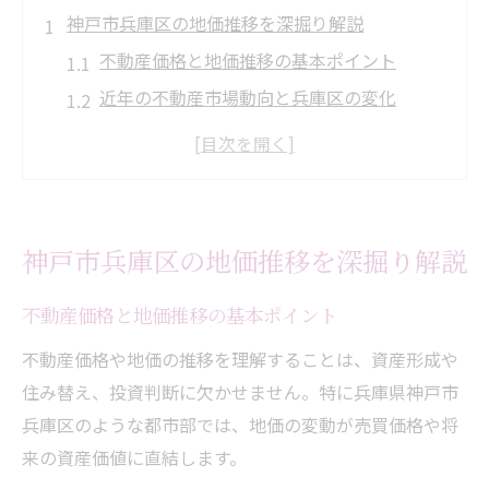
神戸市兵庫区の地価推移を深掘り解説
不動産価格と地価推移の基本ポイント
近年の不動産市場動向と兵庫区の変化
神戸市兵庫区の地価推移を最新データで解
説
地価推移が不動産売買に与える影響とは
不動産購入前に知りたい地価の傾向
神戸市兵庫区の地価推移を深掘り解説
資産価値を高める兵庫区の不動産動向
不動産の資産価値を左右する要素とは
不動産価格と地価推移の基本ポイント
再整備や利便性向上が資産価値に与える影
不動産価格や地価の推移を理解することは、資産形成や
響
住み替え、投資判断に欠かせません。特に兵庫県神戸市
兵庫区の不動産動向と価格変動のつながり
兵庫区のような都市部では、地価の変動が売買価格や将
来の資産価値に直結します。
資産価値を高めるエリア選びのコツ