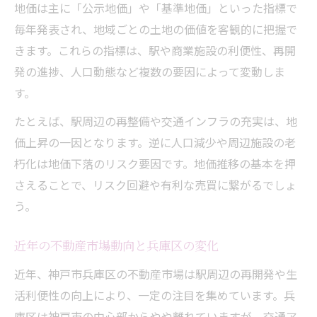
不動産価値の維持・向上策を具体例で紹介
地価は主に「公示地価」や「基準地価」といった指標で
毎年発表され、地域ごとの土地の価値を客観的に把握で
地価上昇率からみる今後の兵庫区不動産
きます。これらの指標は、駅や商業施設の利便性、再開
不動産市況に影響する地価上昇率の読み方
発の進捗、人口動態など複数の要因によって変動しま
兵庫県地価上昇率ランキングと不動産の関
す。
係
たとえば、駅周辺の再整備や交通インフラの充実は、地
兵庫区の地価上昇率から見る将来性分析
価上昇の一因となります。逆に人口減少や周辺施設の老
上昇率の高いエリア選定のポイント
朽化は地価下落のリスク要因です。地価推移の基本を押
今後の不動産投資戦略に生かす視点
さえることで、リスク回避や有利な売買に繋がるでしょ
不動産選びに役立つ兵庫県地価マップの活用術
う。
地価マップで不動産価格の差を可視化
兵庫県地価マップの見方と活用ポイント
近年の不動産市場動向と兵庫区の変化
地価マップ活用で理想の不動産選びを実現
近年、神戸市兵庫区の不動産市場は駅周辺の再開発や生
地価マップと不動産ランキングの相関性
活利便性の向上により、一定の注目を集めています。兵
失敗しない不動産購入の情報収集術
庫区は神戸市の中心部からやや離れていますが、交通ア