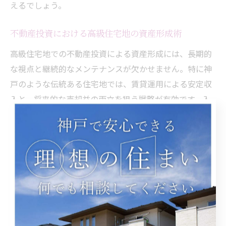
えるでしょう。
不動産投資における高級住宅地の資産形成術
高級住宅地での不動産投資による資産形成には、長期的
な視点と継続的なメンテナンスが欠かせません。特に神
戸のような伝統ある住宅地では、賃貸運用による安定収
入と、将来的な売却益の両立を狙う戦略が有効です。入
居者ニーズの変化に対応するために、内装リフォームや
設備のグレードアップも資産価値維持に役立ちます。
また、地域の不動産市場動向を定期的にチェックし、不
動産売却のタイミングを見極めることも大切です。神戸
市の不動産売却実績や、リアルティスタッフの専門的な
アドバイスを活用することで、より有利な条件で資産を
現金化することが可能です。