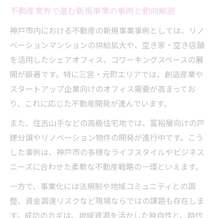
不動産業界で進む新規事業の事例と動向解説
徴
神戸市内における不動産の新規事業事例としては、リノ
神戸の商業施設拡大と不動産市場の関係性
ベーションマンションの供給拡大や、空き家・空き店舗
歴史が息づく神戸の不動産価値とは
を活用したシェアオフィス、コワーキングスペースの展
神戸不動産の歴史背景と資産価値の深い関
開が顕著です。特に三宮・元町エリアでは、創造産業や
係
スタートアップ企業向けのオフィス需要が高まってお
歴史的景観を活かした不動産価値向上の工
り、これに応じた不動産開発が進んでいます。
夫
また、住吉山手などの高級住宅地では、富裕層向けの戸
由緒あるエリアがもつ不動産の魅力を解説
建分譲やリノベーション物件の開発が進行中です。こう
不動産市場における神戸の歴史的価値の重
した事例は、神戸市の多様なライフスタイルやビジネス
要性
ニーズに合わせた柔軟な不動産戦略の一環といえます。
歴史と暮らしが交差する神戸の不動産選び
一方で、事業化には法規制や地域コミュニティとの調
都市型創造産業が牽引する新たな不動産潮流
整、資金調達リスクなど現場ならではの課題も存在しま
都市型創造産業と神戸不動産の新潮流を探
す。成功のカギは、地域資源を活かした独自性と、時代