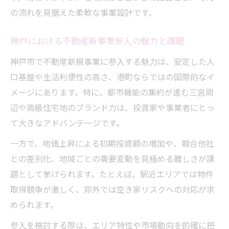
る
の流れを見据えた柔軟な事業設計です。
不動産市場で注目集める都市型創造産業の
影響
神戸における不動産新事業参入の魅力と課題
新規事業と不動産が交わる神戸の産業動向
神戸市で不動産新規事業に参入する魅力は、安定した人
創造産業の進展が不動産価値に及ぼす変化
口基盤や生活利便性の高さ、港町ならではの国際的なイ
神戸の都市型創造産業が生む新不動産需要
メージにあります。特に、都市機能の集約が進む三宮周
将来性豊かな神戸不動産の選び方と投資戦略
辺や高級住宅地のブランド力は、投資家や事業者にとっ
て大きなアドバンテージです。
将来性を重視した神戸不動産の選び方のポ
イント
一方で、地価上昇による初期投資額の増加や、競合他社
不動産投資で成功するためのエリア分析術
との差別化、地域ごとの需要変動を見極める難しさが課
神戸の不動産市場を読む投資戦略の立て方
題として挙げられます。たとえば、駅近エリアでは物件
解説
取得競争が激しく、郊外では空き家リスクへの対応が求
められます。
資産価値を高める神戸不動産投資の実践知
識
参入を検討する際は、エリア特性や市場動向を的確に把