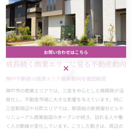
さらに、複数の物件を分散して所有することでリスクヘ
ッジを図る方法や、法人化による節税対策など、上級者
向けの資産形成術も存在します。自身の投資スタイルや
資金状況に合わせて、最適な運用方法を選択することが
重要です。
お問い合わせはこちら
成長続く商業エリアに見る不動産動向
お問い合わせはこちら
神戸不動産の商業エリア最新動向を徹底解説
神戸市の商業エリアでは、三宮を中心とした再開発が活
発化し、不動産市場に大きな影響を与えています。特に
三宮駅周辺や元町エリアでは、駅直結の新規複合ビルや
リニューアル商業施設のオープンが続き、訪れる人や働
く人の動線が変化しています。こうした動きは、周辺の