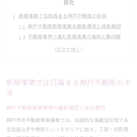
目次
新規事業で注目高まる神戸不動産の未来
神戸不動産新規事業の最新潮流と成長要因
不動産業界で進む新規事業の事例と動向解
説
神戸における不動産新事業参入の魅力と課
題
不動産新規事業と兵庫県神戸市の市場変化
新規事業で注目高まる神戸不動産の未
不動産新規事業が神戸で求められる背景と
来
は
高級住宅地で考える神戸市の不動産投資術
神戸不動産新規事業の最新潮流と成長要因
高級住宅地で実践する不動産投資の基本戦
神戸市の不動産新規事業では、伝統的な高級住宅地であ
略
る住吉山手や御影といったエリアに加え、三宮・元町周
神戸不動産投資で押さえるべきエリア選定