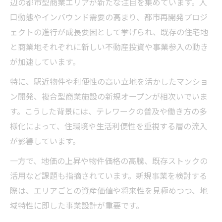
辺の都市型商業エリアが新たな注目を集めています。人
法
口動態やインバウンド需要の高まり、都市再開発プロジ
不動産投資で高級住宅地を選ぶ際の注意点
ェクトの進行が成長要因として挙げられ、既存の住宅地
解説
と商業地それぞれに新しい不動産投資や事業参入の動き
神戸高級住宅地の不動産価値を見極める視
が加速しています。
点
特に、駅近物件や利便性の高い立地を活かしたマンショ
不動産投資における高級住宅地の資産形成
ン開発、複合型商業施設の新規オープンが相次いでいま
術
す。こうした背景には、テレワークの普及や働き方の多
成長続く商業エリアに見る不動産動向
様化によって、住環境や生活利便性を重視する層の流入
が影響しています。
神戸不動産の商業エリア最新動向を徹底解
説
一方で、地価の上昇や物件価格の高騰、既存ストックの
成長商業エリアにおける不動産価値の変化
活用など課題も指摘されています。新規事業を検討する
新規オープン店舗がもたらす不動産への影
際は、エリアごとの資産価値や将来性を見極めつつ、地
響
域特性に即した事業設計が重要です。
不動産投資家が注視すべき商業エリアの特