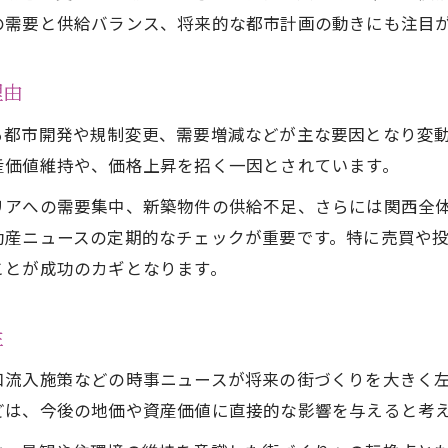
神戸市の都市開発が不動産価値に与える影響
の需要と供給バランス、将来的な都市計画の動きにも注目
民間建設新聞が伝える神戸再開発の今
不動産時事ネタで注目の神戸開発プロジェクト
理由
神戸建設ニュースから見る都市進化の実態
る都市開発や規制変更、需要増減などが主な要因となり変
新築高騰の背景に見る神戸市の不動産事情
産価値維持や、価格上昇を招く一因とされています。
不動産ニュースで解説する新築価格高騰の要因
リアへの需要集中、新築物件の供給不足、さらには関西全
神戸市の不動産が高騰する構造的な背景
動産ニュースの定期的なチェックが重要です。特に売買や
不動産ニュース最新で知る価格変化の理由
ことが成功のカギとなります。
お問い合わせはこちら
お問い合わせはこちら
神戸不動産ニュースから読み取る需給のバランス
不動産面白いニュースで考える高騰対策
性
未来を見据えた神戸市での資産形成ヒント
口流入施策などの時事ニュースが将来の街づくりを大きく
不動産ニュースで学ぶ神戸市の資産形成術
どは、今後の地価や資産価値に直接的な影響を与えると考
神戸不動産ニュースから選ぶ安定投資の視点