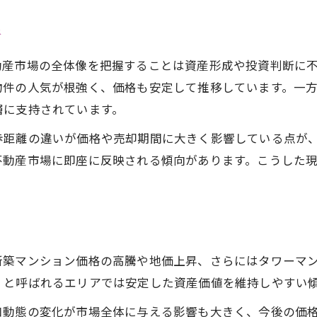
神戸市の都市計画と不動産価値の関係性
析
不動産ニュース最新情報で知る神戸の強み
動産市場の全体像を把握することは資産形成や投資判断に
不動産時事ネタを通じて見た神戸市の方向性
物件の人気が根強く、価格も安定して推移しています。一
神戸不動産ニュースが語る街づくりの今
層に支持されています。
今後の神戸市地価上昇に隠された要因
歩距離の違いが価格や売却期間に大きく影響している点が
不動産ニュースで探る地価上昇の背景
不動産市場に即座に反映される傾向があります。こうした
神戸市不動産が注目される価格上昇要因
。
不動産面白いニュースで知る神戸の伸び
神戸不動産ニュースが教える価格動向
不動産ニュース最新情報で見る地価の秘密
新築マンション価格の高騰や地価上昇、さらにはタワーマ
注目集まる神戸不動産の都市開発最前線
」と呼ばれるエリアでは安定した資産価値を維持しやすい
不動産ニュースで知る神戸の再開発動向
口動態の変化が市場全体に与える影響も大きく、今後の価