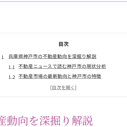
目次
兵庫県神戸市の不動産動向を深掘り解説
不動産ニュースで読む神戸市の現状分析
不動産市場の最新動向と神戸市の特徴
神戸不動産ニュースが示す価格変動の理由
不動産時事ネタから見る神戸市の将来性
神戸不動産ニュースと資産価値維持のヒント
資産価値を支える神戸市の街づくり戦略とは
産動向を深掘り解説
不動産価値を高める神戸市の開発戦略を解説