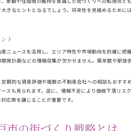
は、景観や住環境の維持を意識した街づくりへの転換点と
不動産時事ネタで考える将来の資産価値
て大きなヒントとなるでしょう。将来性を見極めるために
神戸建設ニュースが示唆する投資判断のコツ
不動産ニュース大阪も参考に資産戦略を練る
ヒント
動産ニュースを活用し、エリア特性や市場動向を的確に把
市開発計画などの情報収集が欠かせません。築年数や駅徒
。
、定期的な資産評価や複数の不動産会社への相談もおすす
ケースも見られます。逆に、情報不足により価格下落リス
な対応策を講じることが重要です。
戸市の街づくり戦略とは