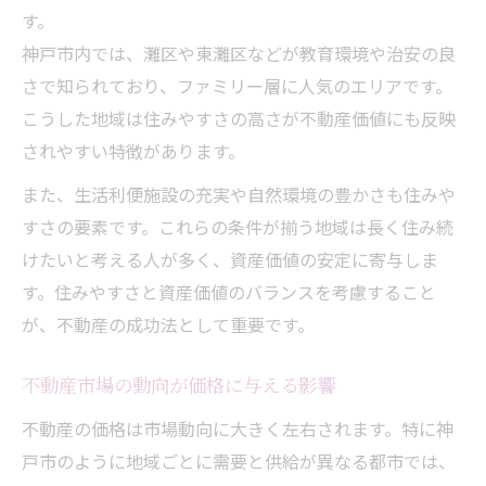
神戸市不動産が資産価値で選ばれる理由
す。
価値が落ちにくい不動産の特徴を解説
神戸市内では、灘区や東灘区などが教育環境や治安の良
エリア特性から見る資産価値の違い
さで知られており、ファミリー層に人気のエリアです。
将来性を見据えた不動産の選び方
こうした地域は住みやすさの高さが不動産価値にも反映
されやすい特徴があります。
不動産価値を高めるポイントとは何か
神戸市不動産選びの失敗しないコツ
また、生活利便施設の充実や自然環境の豊かさも住みや
すさの要素です。これらの条件が揃う地域は長く住み続
失敗しない不動産選びのチェックリスト
けたいと考える人が多く、資産価値の安定に寄与しま
不動産選定時に見逃せない注意点
す。住みやすさと資産価値のバランスを考慮すること
後悔しないための情報収集の進め方
が、不動産の成功法として重要です。
不動産購入で重視すべき比較軸とは
エリア選びが左右する不動産価値
不動産市場の動向が価格に与える影響
不動産の価格は市場動向に大きく左右されます。特に神
戸市のように地域ごとに需要と供給が異なる都市では、