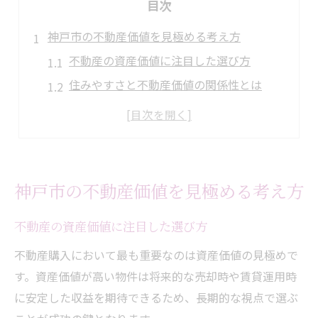
目次
神戸市の不動産価値を見極める考え方
不動産の資産価値に注目した選び方
住みやすさと不動産価値の関係性とは
不動産市場の動向が価格に与える影響
神戸市で価値ある不動産を見つける視点
資産性を重視した不動産選定の基本
住みやすさで選ぶ兵庫県神戸市不動産
神戸市の不動産価値を見極める考え方
不動産選びにおける住みやすさの基準
不動産の資産価値に注目した選び方
神戸市で快適な暮らしを叶える不動産
教育環境から見た不動産の選び方
不動産購入において最も重要なのは資産価値の見極めで
す。資産価値が高い物件は将来的な売却時や賃貸運用時
治安・利便性も考慮した不動産探し
に安定した収益を期待できるため、長期的な視点で選ぶ
家族のライフスタイルに合う不動産