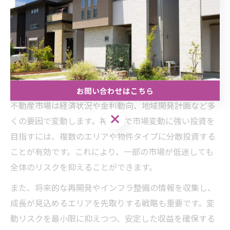
さらに、ファミリー層を狙う場合は教育施設や公園が近
いエリア、例えば東灘区や灘区の一部が適しています。
こうした地域特性を踏まえ、ターゲット層に合った物件
選びをすることで安定した賃貸経営が可能になります。
市場変動に強い不動産投資の考え方
お問い合わせはこちら
不動産市場は経済状況や金利動向、地域開発計画など多
お問い合わせはこちら
くの要因で変動します。神戸市で市場変動に強い投資を
目指すには、複数のエリアや物件タイプに分散投資する
ことが有効です。これにより、一部の市場が低迷しても
全体のリスクを抑えることができます。
また、将来的な再開発やインフラ整備の情報を収集し、
成長が見込めるエリアを先取りする戦略も重要です。変
動リスクを最小限に抑えつつ、安定した収益を確保する