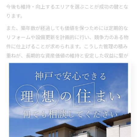
今後も維持・向上するエリアを選ぶことが成功の鍵とな
ります。
また、築年数が経過しても価値を保つためには定期的な
リフォームや設備更新を計画的に行い、競争力のある物
件に仕上げることが求められます。こうした管理の積み
重ねが、長期的な資産価値の維持と安定した収益に繋が
ります。
賃貸需要が高い不動産選びのポイント
神戸市で賃貸需要が高い不動産を選ぶには、駅からの距
離や周辺の生活利便施設の充実度、治安の良さを重視す
ることがポイントです。特に三宮や元町などの中心部は
通勤・通学に便利で、単身者や若い世代からの需要が高
い傾向にあります。