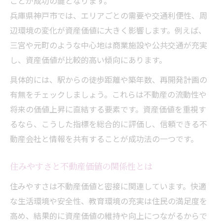
ことが成功の鍵となります。
不動産投資の成功法を神戸市で実践
兵庫県神戸市では、エリアごとの需要や交通利便性、周
神戸市で実践する不動産投資の戦略
辺環境の変化が資産価値に大きく影響します。例えば、
不動産投資で重要な回収期間の見極め方
三宮や元町のような中心地は商業施設や公共交通が充実
資産価値を維持する不動産投資のコツ
し、資産価値が比較的高い傾向にあります。
賃貸需要が高い不動産選びのポイント
具体的には、駅からの徒歩距離や築年数、再開発計画の
市場変動に強い不動産投資の考え方
有無をチェックしましょう。これらは不動産の流動性や
納得できる不動産購入のための視点
将来の価値上昇に直結する要素です。資産価値を重視す
不動産購入時に重視すべき判断基準
るなら、こうした指標を総合的に評価し、信頼できる不
動産会社と情報を共有することが成功法の一つです。
納得できる不動産選びのチェックポイント
購入後の資産価値を意識した選定方法
住みやすさと不動産価値の関係性とは
将来の売却も見据えた不動産購入術
住みやすさは不動産価値と密接に関連しています。快適
家族の将来設計を考慮した不動産探し
な生活環境や安全性、教育環境の充実は住民の満足度を
資産価値重視なら神戸市で検討する理由
高め、結果的に資産価値の維持や向上につながるからで