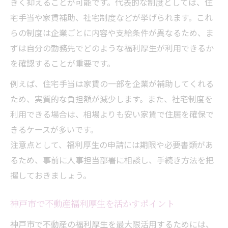
きく抑えることが可能です。代表的な制度としては、住
神戸で働く人向けの不動産選択ポイント
宅手当や家賃補助、社宅制度などが挙げられます。これ
住み替え時に役立つ不動産福利厚生の知識
らの制度は企業ごとに内容や支給条件が異なるため、ま
不動産選びで福利厚生を最大限利用する方
ずは自分の勤務先でどのような福利厚生が利用できるか
法
を確認することが重要です。
神戸市で実践する不動産の賢い探し方
例えば、住宅手当は家賃の一部を企業が補助してくれる
住みやすい区を費用で比較した神戸の不動産事
ため、実質的な負担額が減少します。また、社宅制度を
情
利用できる場合は、相場よりも安い家賃で住居を確保で
きるケースが多いです。
不動産の費用面から見る住みやすい区の選
注意点として、福利厚生の申請には期限や必要書類があ
び方
るため、事前に人事担当部署に相談し、手続き方法を把
不動産と福利厚生の観点で区ごとに比較
握しておきましょう。
家賃と不動産福利厚生で区選びを賢く進め
る
神戸市で不動産福利厚生を活かすポイント
神戸市の不動産事情と福利厚生の活用法
神戸市で不動産の福利厚生を最大限活用するためには、