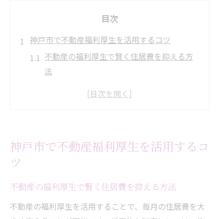
目次
神戸市で不動産福利厚生を活用するコツ
不動産の福利厚生で賢く住居費を抑える方
法
神戸市で不動産福利厚生を活かすポイント
住宅手当など不動産の制度を徹底活用する
コツ
不動産福利厚生で住まい探しが楽になる理
神戸市で不動産福利厚生を活用するコ
由
ツ
神戸市で利用できる不動産の福利厚生とは
働きながら賢く住む神戸の不動産選び
不動産の福利厚生で賢く住居費を抑える方法
不動産の福利厚生を踏まえた物件選びのコ
不動産の福利厚生を活用することで、毎月の住居費を大
ツ