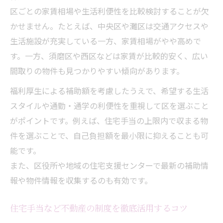
不動産の視点で住みやすさを徹底比較
区ごとの家賃相場や生活利便性を比較検討することが欠
住宅手当や家賃補助から見る神戸市の魅力
かせません。たとえば、中央区や灘区は交通アクセスや
不動産の住宅手当と家賃補助の活用術
生活施設が充実している一方、家賃相場がやや高めで
家賃補助が充実した神戸市の不動産事情
す。一方、須磨区や西区などは家賃が比較的安く、広い
不動産の福利厚生制度を賢く使うポイント
間取りの物件も見つかりやすい傾向があります。
住宅手当を活かした不動産選びの魅力
福利厚生による補助額を考慮したうえで、希望する生活
神戸市の不動産と住宅支援制度のメリット
スタイルや通勤・通学の利便性を重視して区を選ぶこと
不動産福利厚生を最大限引き出す住居の選び方
がポイントです。例えば、住宅手当の上限内で収まる物
件を選ぶことで、自己負担額を最小限に抑えることも可
不動産の福利厚生を意識した物件選びの秘
能です。
訣
また、区役所や地域の住宅支援センターで最新の補助情
福利厚生を活かす不動産の選定ポイント
報や物件情報を収集するのも有効です。
不動産選びで損をしないための制度活用法
福利厚生を最大化する不動産の選び方
住宅手当など不動産の制度を徹底活用するコツ
神戸市で有利な不動産福利厚生の活用事例