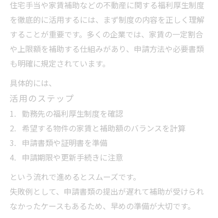
住宅手当や家賃補助などの不動産に関する福利厚生制度
実質負担を抑えるための神戸市不動産支援情報
を徹底的に活用するには、まず制度の内容を正しく理解
不動産で実質負担を減らす支援制度の活用
することが重要です。多くの企業では、家賃の一定割合
法
や上限額を補助する仕組みがあり、申請方法や必要書類
神戸市の不動産支援と福利厚生の最新情報
も明確に規定されています。
不動産支援策を利用した負担軽減のポイン
具体的には、
ト
活用のステップ
住宅補助で負担を抑える不動産の選び方
勤務先の福利厚生制度を確認
不動産の支援制度で暮らしを豊かにする方
希望する物件の家賃と補助額のバランスを計算
法
申請書類や証明書を準備
申請期限や更新手続きに注意
という流れで進めるとスムーズです。
失敗例として、申請書類の提出が遅れて補助が受けられ
なかったケースもあるため、早めの準備が大切です。