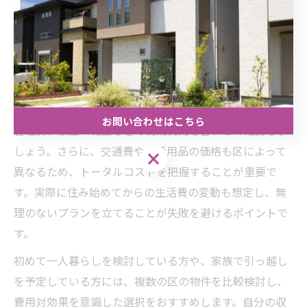
家賃の目安や物件の数、住宅の広さが異なり、同じ条件
でも出費に大きな差が生じます。例えば中央区や灘区は
利便性が高い反面、家賃相場もやや高めです。一方で西
区や北区は郊外型で家賃が抑えられ、広めの物件も見つ
かりやすい傾向があります。
費用面を比較する際は、単に家賃だけでなく、共益費や
お問い合わせはこちら
管理費、敷金・礼金などの初期費用も合わせて確認しま
しょう。さらに、交通費や生活用品の価格も区によって
お問い合わせはこちら
異なるため、トータルコストを把握することが重要で
す。実際に住み始めてからの生活費の変動も想定し、無
理のないプランを立てることが失敗を避けるポイントで
す。
初めて一人暮らしを検討している方や、家族で引っ越し
を予定している方には、複数の区の物件を比較検討し、
費用対効果を意識した選択をおすすめします。自分の収