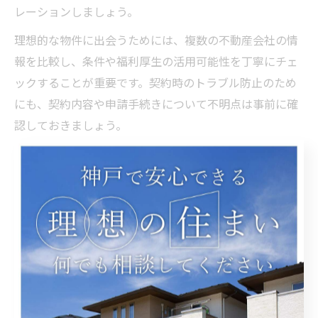
レーションしましょう。
理想的な物件に出会うためには、複数の不動産会社の情
報を比較し、条件や福利厚生の活用可能性を丁寧にチェ
ックすることが重要です。契約時のトラブル防止のため
にも、契約内容や申請手続きについて不明点は事前に確
認しておきましょう。
住みやすい区を費用で比較した神戸の
不動産事情
不動産の費用面から見る住みやすい区の選び方
神戸市で住みやすい区を選ぶ際、まず重視すべきは家賃
相場や初期費用など不動産の費用面です。各区によって