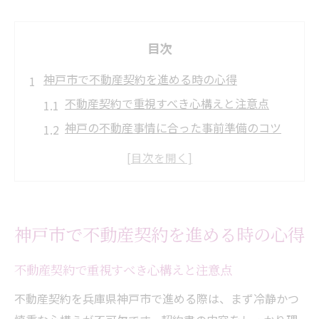
目次
神戸市で不動産契約を進める時の心得
不動産契約で重視すべき心構えと注意点
神戸の不動産事情に合った事前準備のコツ
安心の契約へ導く不動産選びの基本姿勢
不動産契約時に起こりやすい失敗事例と対
策
神戸市特有の不動産リスクを減らす方法
神戸市で不動産契約を進める時の心得
信頼できる不動産会社選びの極意
不動産会社ランキングの活用ポイント解説
不動産契約で重視すべき心構えと注意点
神戸市の不動産会社一覧から選ぶ基準とは
不動産契約を兵庫県神戸市で進める際は、まず冷静かつ
信頼できる不動産会社を見極める比較術