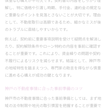
慎重な心構えが不可欠です。契約書の内容をしっかり理
解し、特に価格や引渡し時期、手付金、違約金の規定な
賃貸も売買も安心できる不動産会社の選択
ど重要なポイントを見落とさないことが大切です。理由
法
として、不動産取引は高額であるため、細かなミスが後
信頼性重視の不動産会社選び実践チェック
のトラブルに直結しやすいからです。
不動産契約前に必ず確認したい要点
例えば、契約前に重要事項説明を受けて疑問点を解消し
不動産契約書の重要事項を見落とさないコ
たり、契約解除条件やローン特約の内容を事前に確認す
ツ
ることが重要です。これにより、資金繰りの問題や契約
契約前の不動産条件確認で安心取引を実現
不履行によるリスクを減らせます。結論として、神戸市
ローン特約や手付金のポイントを押さえる
の地域特性を踏まえつつ、専門家の助言を得ながら慎重
抵当権・法令制限を事前に徹底チェック
に進める心構えが成功の鍵となります。
現地確認で不動産のリスクを回避する方法
安心取引のための不動産契約手順解説
神戸の不動産事情に合った事前準備のコツ
不動産契約の基本手順と流れを分かりやす
神戸市の不動産事情に合った事前準備としては、まず地
く
域の法令制限や地元の取引慣習を把握することが重要で