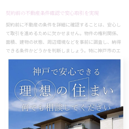
契約前の不動産条件確認で安心取引を実現
契約前に不動産の条件を詳細に確認することは、安心し
て取引を進めるために欠かせません。物件の権利関係、
面積、建物の状態、周辺環境などを事前に調査し、納得
できる条件かどうかを判断しましょう。特に神戸市のエ
リア特性を踏まえた条件確認が重要です。
具体的には、土地の用途地域や建蔽率、容積率などの法
令制限を調べ、将来的な活用や建築計画に影響がないか
を確認します。加えて、信頼できる地元の不動産会社に
相談し、過去の取引実績や地域情報を活用することで、
より確かな物件選びが可能になります。
ローン特約や手付金のポイントを押さえる