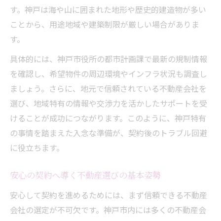
神戸市で安全に契約を進めるための段取り
す。神戸は海や山に囲まれた地形や歴史的建造物が多い
ことから、用途地域や建築制限が厳しい場合がありま
契約書類準備と必要な確認事項の整理法
す。
売買・賃貸で異なる不動産契約ポイント紹
介
具体的には、神戸市役所の都市計画課で最新の規制情報
不動産会社のサポート活用で手続きも安心
を確認し、希望物件の周辺環境やインフラ状況も調査し
ましょう。さらに、地元で信頼されている不動産会社を
兵庫県神戸市で失敗しない契約のコツ
選び、地域特有の情報や交渉力を活かしたサポートを受
神戸市の不動産取引でよくある失敗例とは
けることが成功につながります。このように、神戸特有
契約前に抑えるべき不動産リサーチの秘訣
の事情を踏まえた入念な準備が、契約後のトラブル回避
不動産会社選びが契約成功を左右する理由
に役立ちます。
契約条件の比較と見積もり活用方法を解説
トラブルを防ぐための事前質問リスト作成
安心の契約へ導く不動産選びの基本姿勢
重要事項説明をしっかり理解する秘訣
安心して契約を進めるためには、まず信頼できる不動産
重要事項説明で必ず確認したい不動産要素
会社の選定が不可欠です。神戸市内には多くの不動産会