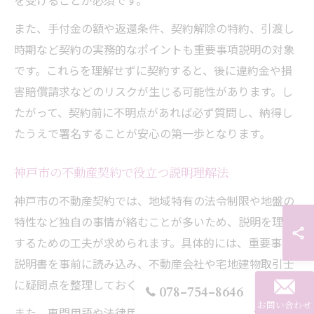
を受けることが必須です。
また、手付金の額や返還条件、契約解除の特約、引渡し
時期など契約の実務的なポイントも重要事項説明の対象
です。これらを理解せずに契約すると、後に違約金や損
害賠償請求などのリスクが生じる可能性があります。し
たがって、契約前に不明点があれば必ず質問し、納得し
たうえで署名することが安心の第一歩となります。
神戸市の不動産契約で役立つ説明理解法
神戸市の不動産契約では、地域特有の法令制限や地盤の
特性など独自の事情が絡むことが多いため、説明を理解
するための工夫が求められます。具体的には、重要事項
説明書を事前に読み込み、不動産会社や宅地建物取引士
に疑問点を整理しておくことが効果的です。
078-754-8646
お問い合わせ
また、専門用語や法律用語が多い説明に対しては、メモ