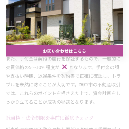
不動産契約において、ローン特約と手付金の取り扱いは
非常に重要です。ローン特約は住宅ローンの審査が通ら
なかった場合に契約を解除できる条項であり、買主のリ
スク軽減に役立ちます。契約前に特約の内容を十分に理
解し、期限や解除条件を明確にしておくことが安心で
す。
お問い合わせはこちら
また、手付金は契約の履行を保証するもので、一般的に
お問い合わせはこちら
売買価格の5〜10％程度が目安となります。手付金の額
や支払い時期、返還条件を契約書で正確に確認し、トラ
ブルを未然に防ぐことが大切です。神戸市の不動産取引
では、これらのポイントを押さえた上で、資金計画をし
っかり立てることが成功の秘訣となります。
抵当権・法令制限を事前に徹底チェック