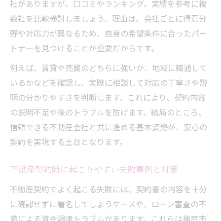
神戸市の不動産契約で役立つ説明理解法
社がありますが、口コミやランキング、実績を参考に複
数社を比較検討しましょう。理由は、会社ごとに得意分
面積・抵当権・法令制限の要点を押さえる
野や対応力が異なるため、自身の希望条件に合ったパー
宅地建物取引士の説明内容で安心を確保
トナーを見つけることが重要だからです。
疑問点は不動産会社に納得するまで質問を
例えば、賃貸や売買のどちらに強いか、地域に精通して
いるかなどを確認し、実際に相談して対応の丁寧さや説
明の分かりやすさを判断します。これにより、契約内容
の説明不足や後のトラブルを防げます。結局のところ、
信頼できる不動産会社と共に進める基本姿勢が、安心の
契約を実現する土台となります。
不動産契約時に起こりやすい失敗事例と対策
不動産契約でよく起こる失敗には、契約書の内容を十分
に確認せずに署名してしまうケースや、ローン審査の不
備による資金調達トラブルがあります。これらは神戸市