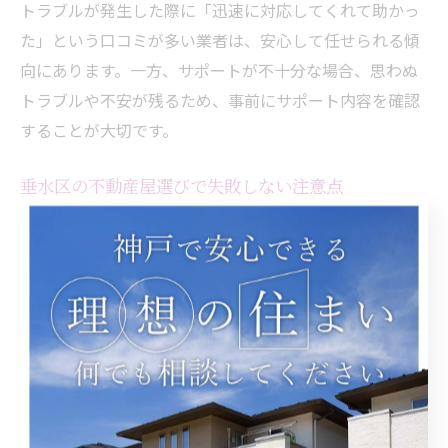
トラブルが発生した際に「迅速に対応してくれて助かっ
た」という口コミが多い業者は、安心して任せられる傾
向にあります。一方、サポートが不十分な場合、思わぬ
トラブルや不安が残るため、事前にサポート内容を確認
することが大切です。
垂水区の不動産屋選びで失敗しない注意点
垂水区で不動産屋を選ぶ際、後悔しないためにはいくつ
かの注意点があります。まず、物件情報のおとり広告や
過度な営業トークに惑わされないようにしましょう。実
際に現地を内見し、周辺環境や交通の利便性を自分の目
で確認することが重要です。
また、契約内容や費用については、必ず詳細まで説明を
受け、不明点はその場で質問する習慣を持ちましょう。
特に「敷金・礼金無料」などの条件には裏がないか確認