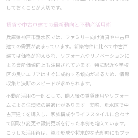
口コミやランキングの活用で納得の物件探
しておくことが大切です。
し
賃貸や中古戸建ての最新動向と不動産活用術
不動産業者の提案力を引き出す質問ポイン
ト
兵庫県神戸市垂水区では、ファミリー向け賃貸や中古戸
安心取引のパートナー不動産選びの秘訣とは
建ての需要が高まっています。新築物件に比べて中古戸
建ては価格が抑えられ、リフォームやリノベーションに
不動産取引で重視すべき安心ポイントとは
よる資産価値向上も注目されています。特に駅近や学校
信頼できるパートナー不動産選びの実践法
区の良いエリアはすぐに成約する傾向があるため、情報
口コミと実績で選ぶ不動産会社の見極め方
収集と決断のスピードが求められます。
賃貸や売却時の不動産業者サポート体制解
不動産活用の一例として、購入後の賃貸運用やリフォー
説
ムによる住環境の最適化があります。実際、垂水区で中
不動産取引を安心して進めるための交渉術
古戸建てを購入し、家族構成やライフスタイルに合わせ
て間取り変更や設備更新を行った事例も増えています。
こうした活用術は、資産形成や将来的な売却時にもプラ