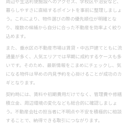
周辺や生活利便施設へのアクセス、学校区や治安など、
徴
暮らしやすさに直結するポイントを事前に整理しましょ
地域密着型の不動産会社が選ばれる理由と
う。これにより、物件選びの際の優先順位が明確とな
は
り、複数の候補から自分に合った不動産を効率よく絞り
不動産取引で重要な安心サポート体制の確
込めます。
認
また、垂水区の不動産市場は賃貸・中古戸建てともに流
垂水区の不動産屋選びで失敗しない注意点
通量が多く、人気エリアでは早期に成約するケースも多
口コミに注目した神戸市垂水区の不動産事情
いです。そのため、最新情報をこまめにチェックし、気
になる物件は早めの内見予約を心掛けることが成功のカ
垂水区の不動産口コミが示すリアルな評判
ギとなります。
口コミ情報を活用した不動産選びのポイン
ト
契約時には、賃料や初期費用だけでなく、管理費や修繕
信頼できる不動産業者は口コミで見抜ける
積立金、周辺環境の変化なども総合的に確認しましょ
う。不動産会社の担当者に不明点や不安を積極的に相談
口コミとランキングで比較する不動産会社
することで、納得できる取引につながります。
垂水駅周辺の不動産屋口コミを徹底検証