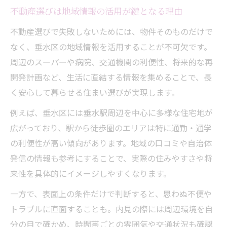
賃貸や中古戸建て最新動向を不動産目線で解説
不動産選びは地域情報の活用が鍵となる理由
不動産業者目線で見る垂水区賃貸市場の特
不動産選びで失敗しないためには、物件そのものだけで
徴
なく、垂水区の地域情報を活用することが不可欠です。
中古戸建ての動向と不動産選びのコツとは
周辺のスーパーや病院、交通機関の利便性、将来的な再
垂水区の不動産賃貸最新事情を徹底解説
開発計画など、生活に直結する情報を集めることで、長
スーモなどで探す中古戸建て物件の注意点
く安心して暮らせる住まい選びが実現します。
神戸市垂水区の不動産事情と今後の展望
例えば、垂水区には垂水駅周辺を中心に多様な住宅地が
理想物件を見つける不動産活用のコツとポイン
広がっており、駅から徒歩圏のエリアは特に通勤・通学
ト
の利便性が高い傾向があります。地域の口コミや自治体
不動産探しで理想物件を見つけるポイント
発信の情報も参考にすることで、実際の住みやすさや将
解説
来性を具体的にイメージしやすくなります。
賃貸・中古戸建ては条件整理が成功の近道
一方で、表面上の条件だけで判断すると、思わぬ不便や
不動産会社との連携で物件選びを効率化す
トラブルに直面することも。内見の際には周辺環境を自
る
分の目で確かめ、時間帯ごとの雰囲気や交通状況も確認