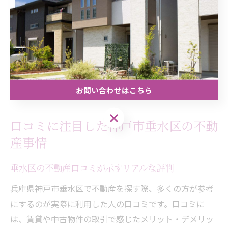
し、追加費用の有無もチェックしてください。
失敗例として「契約後に想定外の費用が発生した」「実
際の物件が掲載情報と異なっていた」などがあります。
複数の不動産会社を比較し、口コミや評判も活用しなが
ら、納得できるまで慎重に選ぶことが成功のカギです。
お問い合わせはこちら
お問い合わせはこちら
口コミに注目した神戸市垂水区の不動
産事情
垂水区の不動産口コミが示すリアルな評判
兵庫県神戸市垂水区で不動産を探す際、多くの方が参考
にするのが実際に利用した人の口コミです。口コミに
は、賃貸や中古物件の取引で感じたメリット・デメリッ