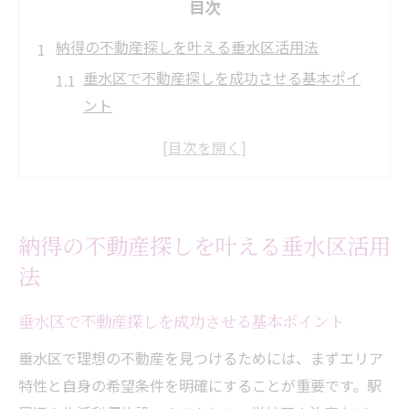
目次
納得の不動産探しを叶える垂水区活用法
垂水区で不動産探しを成功させる基本ポイ
ント
不動産選びは地域情報の活用が鍵となる理
由
賃貸や中古戸建ての最新動向と不動産活用
術
納得の不動産探しを叶える垂水区活用
口コミを活用した納得の不動産探しのコツ
法
垂水駅周辺の不動産屋の特徴と比較ポイン
ト
垂水区で不動産探しを成功させる基本ポイント
垂水区で見極める信頼の不動産業者選び
垂水区で理想の不動産を見つけるためには、まずエリア
信頼できる不動産業者の見極め方と選び方
特性と自身の希望条件を明確にすることが重要です。駅
口コミや評判から読み解く不動産業者の特