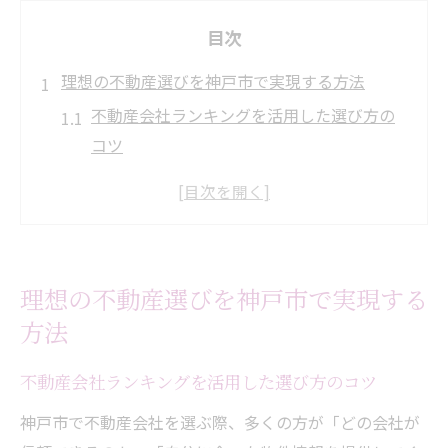
目次
理想の不動産選びを神戸市で実現する方法
不動産会社ランキングを活用した選び方の
コツ
神戸市不動産会社一覧から理想の物件を探
す方法
神戸 不動産の比較ポイントと失敗しない選
択術
理想の不動産選びを神戸市で実現する
神戸R不動産など注目サイトの特徴と違い
方法
おすすめ不動産屋でのスムーズな相談の進
め方
不動産会社ランキングを活用した選び方のコツ
多彩な神戸市不動産サイト活用の秘訣
神戸市で不動産会社を選ぶ際、多くの方が「どの会社が
複数の不動産サイトを比較して活用する具