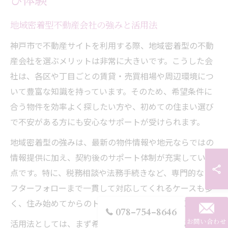
び体験
地域密着型不動産会社の強みと活用法
神戸市で不動産サイトを利用する際、地域密着型の不動
産会社を選ぶメリットは非常に大きいです。こうした会
社は、各区や丁目ごとの賃貸・売買相場や周辺環境につ
いて豊富な知識を持っています。そのため、希望条件に
合う物件を効率よく探したい方や、初めての住まい選び
で不安がある方にも安心なサポートが受けられます。
地域密着型の強みは、最新の物件情報や地元ならではの
情報提供に加え、契約後のサポート体制が充実している
点です。特に、税務相談や法務手続きなど、専門的なア
フターフォローまで一貫して対応してくれるケースも多
く、住み始めてからのトラブル防止にもつながります。
078-754-8646
活用法としては、まず希望エリアや条件を明確に伝え、
お問い合わせ