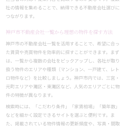
不動産会社ランキングが示す安心できる選
社の情報を集めることで、納得できる不動産会社選びに
び方
つながります。
おすすめ不動産屋のサービス内容を詳しく
神戸市不動産会社一覧から理想の物件を探す方法
解説
神戸市の不動産会社一覧を活用することで、希望に合っ
レトロ物件や最新賃貸情報の見極めポイン
た賃貸や売買物件を効率的に探すことができます。まず
ト
は、一覧から複数の会社をピックアップし、各社が取り
神戸の売買物件情報を上手に比較するコツ
扱う物件のエリアや種類（マンション、一戸建て、レト
不動産売買サイトの情報を徹底的に比較す
ロ物件など）を比較しましょう。神戸市内では、三宮・
る方法
元町エリアや灘区・東灘区など、人気のエリアごとに物
神戸市不動産会社一覧を活かした売買物件
件の特徴が異なります。
の探し方
検索時には、「こだわり条件」「家賃相場」「築年数」
ランキング上位の不動産会社が選ばれる理
などを細かく設定できるサイトを選ぶと便利です。ま
由
た、掲載されている物件情報の更新頻度や、写真・間取
神戸 不動産売買で失敗しないための注意点