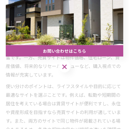
不動産賃貸と売買サイトの違いと使い分けポイント
神戸市で不動産を探す際、「賃貸サイト」と「売買サイ
ト」では掲載物件やサービス内容が大きく異なります。
賃貸サイトは「神戸 不動産 賃貸」などで検索でき、家
賃、敷金・礼金、初期費用、入居可能日などの情報が豊
お問い合わせはこちら
富です。一方、売買サイトは物件価格、住宅ローン、資
お問い合わせはこちら
産価値、将来的なリセールバリューなど、購入視点での
情報が充実しています。
使い分けのポイントは、ライフスタイルや目的に応じて
最適なサイトを選ぶことです。例えば、転勤や短期間の
居住を考えている場合は賃貸サイトが便利ですし、永住
や資産形成を目指すなら売買サイトの利用が適していま
す。また、両方のサイトで同じ物件が掲載されている場