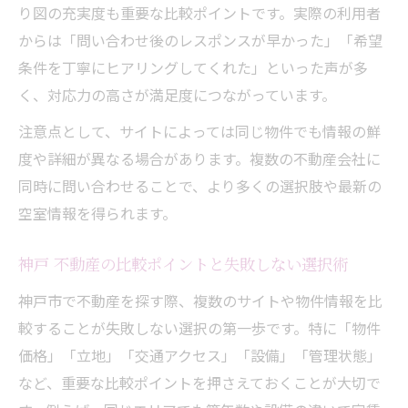
り図の充実度も重要な比較ポイントです。実際の利用者
レトロ物件の売買メリットとデメリットを
からは「問い合わせ後のレスポンスが早かった」「希望
解説
条件を丁寧にヒアリングしてくれた」といった声が多
地域密着型サービスを通じた住まい選び体験
く、対応力の高さが満足度につながっています。
地域密着型不動産会社の強みと活用法
注意点として、サイトによっては同じ物件でも情報の鮮
神戸R 不動産など独自サービスの魅力を紹
度や詳細が異なる場合があります。複数の不動産会社に
介
同時に問い合わせることで、より多くの選択肢や最新の
不動産会社ランキングで地域サービスを比
空室情報を得られます。
較
おすすめ不動産屋が提供するサポート内容
神戸 不動産の比較ポイントと失敗しない選択術
とは
神戸市で不動産を探す際、複数のサイトや物件情報を比
賃貸・売買両対応の地域密着型不動産の特
較することが失敗しない選択の第一歩です。特に「物件
徴
価格」「立地」「交通アクセス」「設備」「管理状態」
最新神戸不動産情報で納得の物件検索を叶える
など、重要な比較ポイントを押さえておくことが大切で