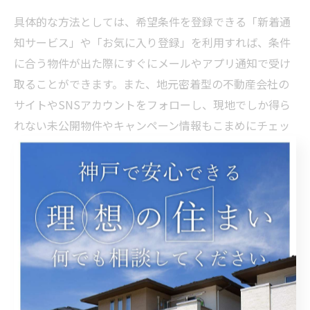
具体的な方法としては、希望条件を登録できる「新着通
知サービス」や「お気に入り登録」を利用すれば、条件
に合う物件が出た際にすぐにメールやアプリ通知で受け
取ることができます。また、地元密着型の不動産会社の
サイトやSNSアカウントをフォローし、現地でしか得ら
れない未公開物件やキャンペーン情報もこまめにチェッ
クしましょう。
注意すべき点は、人気のレトロ物件や新築物件は掲載後
すぐに成約となるケースが多いため、スピーディーな問
い合わせや内見予約が重要です。また、写真や間取りだ
けでなく、現地見学で建物の状態や周辺環境を直接確認
することも大切です。特に築年数やリノベーション履
歴、耐震基準など、物件固有のリスクも事前に調べてお
きましょう。