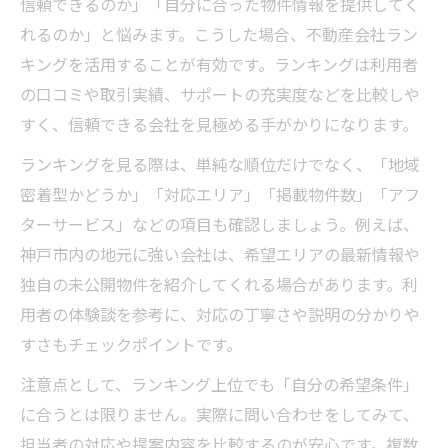
信頼できるのか」「自分に合った物件情報を提供してく
体策
れるのか」と悩みます。こうした場合、不動産会社ラン
神戸市不動産会社一覧の使い方と賢い選び
キングを活用することが有効です。ランキングは利用者
方
の口コミや取引実績、サポートの充実度などを比較しや
レトロ物件や新築不動産の最新情報を得る
すく、信頼できる会社を見極める手がかりになります。
方法
ランキングを見る際は、単純な順位だけでなく、「地域
不動産賃貸と売買サイトの違いと使い分け
密着型かどうか」「対応エリア」「掲載物件数」「アフ
ポイント
ターサービス」などの項目も確認しましょう。例えば、
おすすめ不動産屋を見極めるための評価基
神戸市内の地元に強い会社は、希望エリアの最新情報や
準
独自の未公開物件を紹介してくれる場合があります。利
安心賃貸探しに役立つ神戸の比較ポイント
用者の体験談を参考に、対応の丁寧さや説明の分かりや
すさもチェックポイントです。
不動産賃貸サイトを利用する際の重要チェ
ック項目
注意点として、ランキング上位でも「自分の希望条件」
神戸市の物件情報を比較する具体的な基準
に合うとは限りません。実際に問い合わせをしてみて、
とは
担当者の対応や提案内容を比較するのが安心です。複数