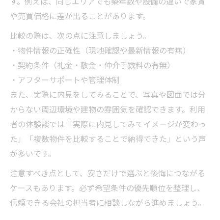
す。例えば、同じエリアでも築年数や設備の違いで家賃
新着不動産情報のチェックで理想物件に出
や売買価格に差が出ることがあります。
会う方法
不動産会社ランキングを参考に物件を比較
比較の際は、次の点に注意しましょう。
するポイント
・物件情報の正確性（現地確認や最新情報の有無）
神戸市不動産会社一覧で最新物件の動向を
・契約条件（礼金・敷金・仲介手数料の有無）
把握
・アフターサポートや管理体制
また、実際に内見をしてみることで、写真や図面では分
賃貸・売買両方に役立つ情報収集のコツ
からない周辺環境や建物の雰囲気を確認できます。利用
レトロ物件やおすすめ不動産屋の最新情報
者の体験談では「実際に内見してみてイメージが変わっ
を活用
た」「複数物件を比較することで納得できた」という声
が多いです。
注意すべき点として、安さだけで選ぶと後悔につながる
ケースもあります。必ず希望条件の優先順位を整理し、
信頼できる会社の担当者に相談しながら進めましょう。