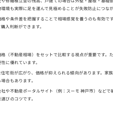
況や修繕積立金の残高、戸建ての場合は外壁・屋根・基礎
間取りや広さ選びで重視したい不動産条件
物環境も実際に足を運んで見極めることが失敗防止につな
管理状況で見る不動産の安心度チェック法
住宅ローン利用時の不動産審査ポイント
価格や条件差を把握することで相場感覚を養うのも有効で
て購入判断ができます。
設備やリフォーム可能な不動産を確認する
兵庫区の不動産市況を深掘り分析する
最新の兵庫区不動産市況と相場動向解説
不動産売買のタイミングを見極める方法
価格（不動産相場）をセットで比較する視点が重要です。
便性に優れています。
中古物件と新築不動産の価格差を比較する
お問い合わせはこちら
お問い合わせはこちら
兵庫区で人気の不動産タイプをチェック
な住宅街が広がり、価格が抑えられる傾向があります。家
投資目的で注目の不動産市場のポイント
る場合もあります。
家族構成別にみる理想の住まい実現法
会社や不動産ポータルサイト（例：スーモ 神戸市）などで
単身者向け不動産選びと生活利便性の評価
産選びのコツです。
子育て世帯が重視する不動産の選択基準