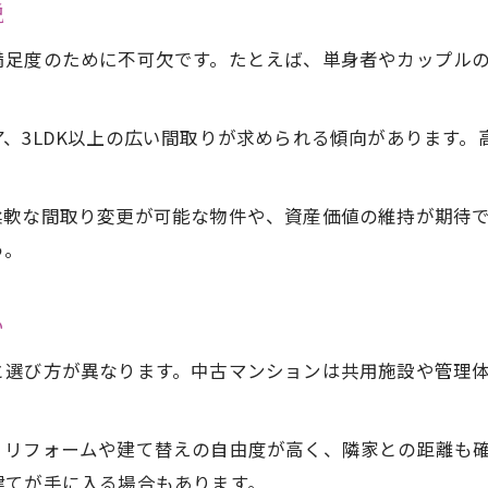
高齢世帯向けバリアフリー不動産探し術
説
家族人数別に最適な不動産間取りの選び方
足度のために不可欠です。たとえば、単身者やカップルの
将来を見越した不動産購入のポイント紹介
。
、3LDK以上の広い間取りが求められる傾向があります
柔軟な間取り変更が可能な物件や、資産価値の維持が期待
う。
い
と選び方が異なります。中古マンションは共用施設や管理
、リフォームや建て替えの自由度が高く、隣家との距離も
建てが手に入る場合もあります。