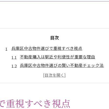
目次
兵庫区中古物件選びで重視すべき視点
不動産購入は駅近や利便性が重要な理由
兵庫区中古物件選びの賢い不動産チェック法
生活環境と不動産相場を比較する視点
家族構成に合わせた不動産の選び方解説
中古マンションと一戸建て不動産の違い
神戸エリアで不動産購入を成功させる秘訣
で重視すべき視点
不動産購入前に知る神戸エリア市場傾向