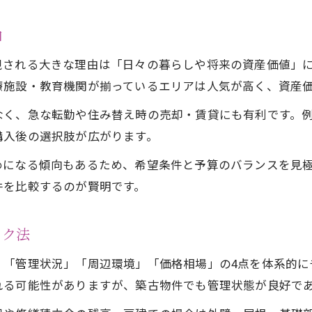
神戸市内で失敗しない不動産選びの流れ
由
効率的な不動産情報収集と比較のポイント
視される大きな理由は「日々の暮らしや将来の資産価値」
不動産売買の交渉で得するチェックリスト
療施設・教育機関が揃っているエリアは人気が高く、資産
神戸エリア不動産の将来価値を見極める
なく、急な転勤や住み替え時の売却・賃貸にも有利です。
生活利便性から考える兵庫区不動産の魅力
購入後の選択肢が広がります。
兵庫区の生活利便性と不動産選びの関係性
めになる傾向もあるため、希望条件と予算のバランスを見
駅近不動産が人気の理由と具体的な効果
件を比較するのが賢明です。
スーパーや病院充実エリアの不動産探し方
賃貸と売買どちらが兵庫区に適しているか
ック法
子育て世帯向け不動産の生活環境ポイント
」「管理状況」「周辺環境」「価格相場」の4点を体系的に
中古マンション検討時の注意ポイント解説
れる可能性がありますが、築古物件でも管理状態が良好で
中古マンション不動産の築年数と資産価値