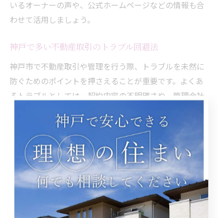
いるオーナーの声や、公式ホームページなどの情報も合
わせて活用しましょう。
神戸で多い不動産取引のトラブル回避法
神戸市で不動産取引や管理を行う際、トラブルを未然に
防ぐためのポイントを押さえることが重要です。よくあ
るトラブルとしては、契約内容の不明確さや、管理会社
の対応遅延、費用に関する認識違いなどが挙げられま
す。これらのリスクは、事前に細かく確認し、書面で明
確にしておくことで大幅に軽減できます。
たとえば、管理会社に依頼する場合は「不動産管理会社
に依頼するといくらくらい費用がかかる？」といった費
用面の詳細を明示してもらい、追加費用や契約解除時の
条件も必ず確認しましょう。また、契約後の管理体制や
緊急時の対応フローについても説明を受け、納得したう