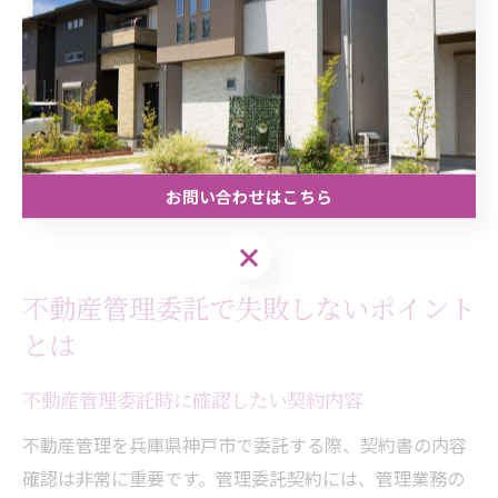
えで契約を結ぶことが大切です。
さらに、トラブルが発生した場合の相談窓口や対応実績
の有無もチェックし、万が一に備える姿勢が安心につな
がります。複数の会社から見積もりや説明を受け、比較
検討することで、より安全な不動産取引が実現できま
お問い合わせはこちら
す。
お問い合わせはこちら
不動産管理委託で失敗しないポイント
とは
不動産管理委託時に確認したい契約内容
不動産管理を兵庫県神戸市で委託する際、契約書の内容
確認は非常に重要です。管理委託契約には、管理業務の