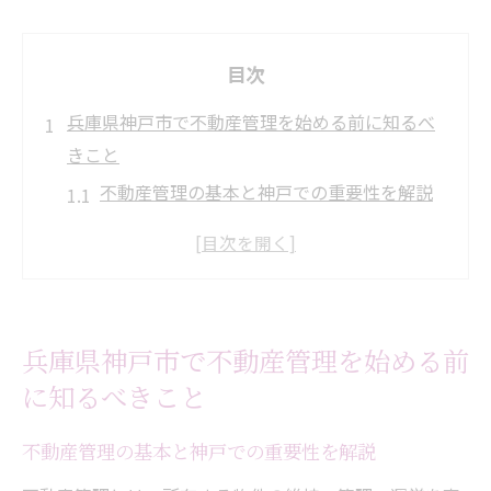
目次
兵庫県神戸市で不動産管理を始める前に知るべ
きこと
不動産管理の基本と神戸での重要性を解説
神戸の不動産市場動向と管理の最新事情
失敗しないための不動産管理会社選びの視
点
不動産管理で注意したい契約トラブル例
兵庫県神戸市で不動産管理を始める前
資産価値を守るための神戸の不動産管理対
に知るべきこと
策
信頼できる不動産パートナー選びの新常識
不動産管理の基本と神戸での重要性を解説
不動産パートナー選定で押さえるべき基準