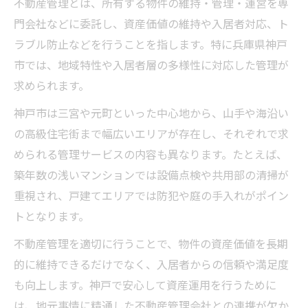
不動産管理とは、所有する物件の維持・管理・運営を専
神戸で信頼される不動産会社の特徴とは
門会社などに委託し、資産価値の維持や入居者対応、ト
口コミや評判から見る不動産選びのコツ
ラブル防止などを行うことを指します。特に兵庫県神戸
不動産管理実績がある会社の見分け方
市では、地域特性や入居者層の多様性に対応した管理が
求められます。
神戸で多い不動産取引のトラブル回避法
不動産管理委託で失敗しないポイントとは
神戸市は三宮や元町といった中心地から、山手や海沿い
の高級住宅街まで幅広いエリアが存在し、それぞれで求
不動産管理委託時に確認したい契約内容
められる管理サービスの内容も異なります。たとえば、
委託先選びで失敗しないための注意点
築年数の浅いマンションでは設備点検や共用部の清掃が
管理委託費用の内訳と妥当性の見極め方
重視され、戸建てエリアでは防犯や庭の手入れがポイン
不動産会社との連携で重視すべきポイント
トとなります。
空室リスクを減らす不動産管理の工夫
不動産管理を適切に行うことで、物件の資産価値を長期
高級住宅街での資産価値を守る管理対策を徹底
的に維持できるだけでなく、入居者からの信頼や満足度
解説
も向上します。神戸で安心して資産運用を行うために
高級住宅街に強い不動産管理会社の選択法
は、地元事情に精通した不動産管理会社との連携が欠か