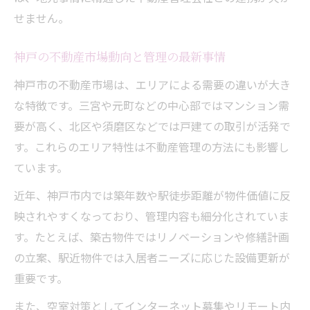
不動産資産価値維持に必要な管理ポイント
せません。
神戸の高級住宅向け不動産管理の特徴
資産価値を高めるための管理実例を紹介
神戸の不動産市場動向と管理の最新事情
不動産管理で重視すべき安全対策とは
神戸市の不動産市場は、エリアによる需要の違いが大き
やめた方がいい不動産管理の特徴を見極めるに
な特徴です。三宮や元町などの中心部ではマンション需
は
要が高く、北区や須磨区などでは戸建ての取引が活発で
す。これらのエリア特性は不動産管理の方法にも影響し
不動産管理会社選びで避けたい注意点
ています。
やめた方がいい不動産会社の共通点とは
近年、神戸市内では築年数や駅徒歩距離が物件価値に反
契約後の対応が悪い不動産管理の実態
映されやすくなっており、管理内容も細分化されていま
口コミや評判が悪い不動産管理会社の特徴
す。たとえば、築古物件ではリノベーションや修繕計画
強引な営業をする不動産会社の見分け方
の立案、駅近物件では入居者ニーズに応じた設備更新が
安心取引のために管理会社へ確認したい要点
重要です。
不動産管理会社に必ず確認すべき契約内容
また、空室対策としてインターネット募集やリモート内