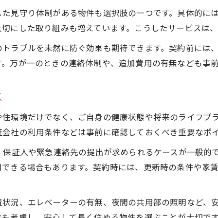
岡山市の賃貸物件探しで注意したい項目
した見守り体制がある物件も選択肢の一つです。具体的に
高齢者向け賃貸で重視すべき条件を整理
大切にした取り組みも増えています。こうしたサービスは
バリアフリーや生活支援の有無を見極める
のトラブルを未然に防ぐ効果も期待できます。契約前には
JR沿い賃貸の物件選びで役立つチェック法
す。万が一のときの連絡体制や、追加費用の有無なども事
点
や住環境だけでなく、ご自身の健康状態や将来のライフプ
証会社の利用条件などは事前に確認しておくべき重要なポ
、保証人や緊急連絡先の提出が求められるケースが一般的
用できる場合もあります。契約時には、更新時の条件や家
置状況、エレベーターの有無、夜間の共用部の照明など、
クも考慮し、安心して長く住める物件を選ぶことが大切で