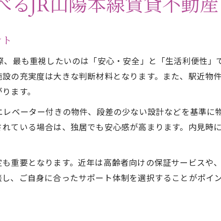
べるJR山陽本線賃貸不動産
山陽本線賃貸物件選びで役立つ不動産情報
岡山市のJR沿線賃貸で抑えたい快適条件
ント
賃貸不動産探しで駅近物件が人気の理由
ぶ際、最も重視したいのは「安心・安全」と「生活利便性」
岡山市高齢者向け賃貸の探し方と注意点
施設の充実度は大きな判断材料となります。また、駅近物
不動産選びで生活圏を重視するコツ
がります。
賃貸不動産選びに役立つバリアフリーの要点解説
エレベーター付きの物件、段差の少ない設計などを基準に
バリアフリー賃貸不動産の特徴と選び方
されている場合は、独居でも安心感が高まります。内見時
高齢者が安心できる設備を備えた賃貸とは
山陽本線沿いで見つかるバリアフリー物件
定も重要となります。近年は高齢者向けの保証サービスや
岡山市賃貸住宅で重視すべきバリアフリー
談し、ご自身に合ったサポート体制を選択することがポイ
不動産選びで知りたいバリアフリーの基準
生活支援が充実したJR山陽本線沿いの住まいとは
生活支援付き賃貸不動産の選び方と特徴