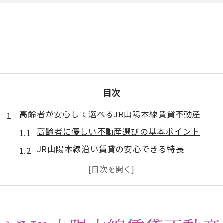
目次
高齢者が安心して選べるJR山陽本線賃貸不動産
高齢者に優しい不動産選びの基本ポイント
JR山陽本線沿い賃貸の安心できる特長
山陽本線賃貸で重視すべき生活支援とは
不動産選びで高齢者が意識したい注意点
バリアフリー対応賃貸不動産の見極め方
JR沿線で見つける快適な賃貸物件探しのコツ