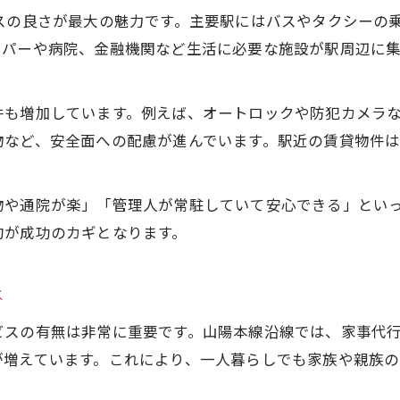
スの良さが最大の魅力です。主要駅にはバスやタクシーの
山陽本線沿いで快適な生活支援賃貸の探し方
ーパーや病院、金融機関など生活に必要な施設が駅周辺に
岡山市で利用できる生活支援サービス紹介
高齢者向け賃貸で得られる支援の種類とは
件も増加しています。例えば、オートロックや防犯カメラ
不動産選びで重視したい生活支援の内容
物など、安全面への配慮が進んでいます。駅近の賃貸物件
一人暮らしを始めるなら知っておきたい不動産事情
。
高齢者の一人暮らしに最適な不動産選び
物や通院が楽」「管理人が常駐していて安心できる」とい
JR沿い賃貸で一人暮らしが快適な理由
約が成功のカギとなります。
お問い合わせはこちら
お問い合わせはこちら
岡山市賃貸住宅で考える安全対策とは
賃貸物件探しで大切なサポート体制について
は
山陽本線賃貸の人気設備と利便性を解説
ビスの有無は非常に重要です。山陽本線沿線では、家事代
賃貸物件探しで失敗しないためのチェックリスト
が増えています。これにより、一人暮らしでも家族や親族
山陽本線賃貸で確認すべき不動産ポイント