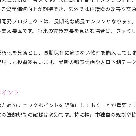
補助金や税制優遇で得する神戸市不動産運用
よる資産価値向上が期待でき、郊外では住環境の改善や交
資産運用に役立つ神戸市の支援内容一覧
再開発プロジェクトは、長期的な成長エンジンとなります
不動産の仕組み理解で支援制度を最大活用
下支え要因です。将来の賃貸需要を見込む場合は、ファミ
老朽化を見落とし、長期保有に適さない物件を購入してし
実現した投資家もいます。最新の都市計画や人口予測デー
ポイント
のためのチェックポイントを明確にしておくことが重要で
どの法的規制の確認は必須です。特に神戸市独自の規制や