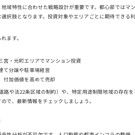
神戸市の不動産価値を高める運用ポイント
、地域特性に合わせた戦略設計が重要です。都心部ではマ
不動産を活用した安定収益確保の実践策
な選択肢となります。投資対象やエリアごとに期待できる
神戸市の規制知識は資産形成の重要基盤
賃貸や売却を踏まえた不動産運用の工夫
られます。
最新の神戸市不動産市場動向を深掘り
不動産市場から読む神戸市の価値変動要因
三宮・元町エリアでマンション投資
地目や取引事例から見た神戸市の不動産傾向
建て分譲や駐車場経営
神戸市 住宅 規制と不動産需要の最新動向
、付加価値を高めて売却
お問い合わせはこちら
お問い合わせはこちら
不動産市場分析で投資リスクを見極める方法
道路や法22条区域の制約）や、特定用途制限地域の存在
地域ごとの不動産動向と将来性の考察
すので、最新情報をチェックしましょう。
投資成功へ導く神戸市不動産支援制度
神戸市の不動産支援制度を有効活用する秘訣
析
不動産投資と税制優遇制度の基礎を学ぶ
将来性分析が不可欠です。人口動態や都市インフラの整備