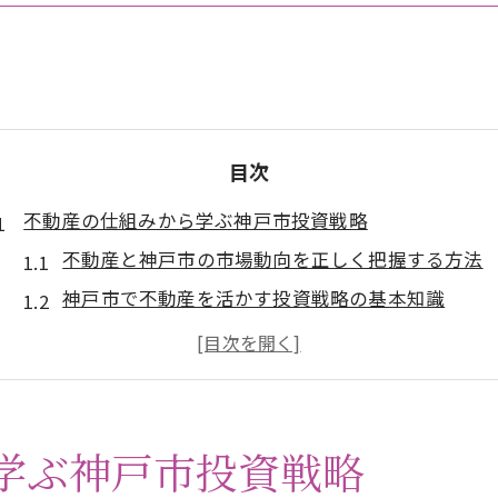
目次
不動産の仕組みから学ぶ神戸市投資戦略
不動産と神戸市の市場動向を正しく把握する方法
神戸市で不動産を活かす投資戦略の基本知識
不動産投資に役立つ神戸市の将来性分析
不動産購入前に押さえるべき投資判断ポイント
不動産を通じた神戸市での資産形成の考え方
神戸市特有の不動産規制ポイント解説
学ぶ神戸市投資戦略
不動産規制で知っておきたい神戸市の特徴