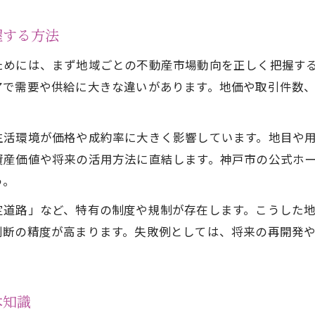
神戸市 協定や2項道路の不動産取引影響
握する方法
神戸市 住宅 規制を理解し安全な不動産選び
ためには、まず地域ごとの不動産市場動向を正しく把握す
建蔽率や特例容積率適用地区に注目した不動産対
アで需要や供給に大きな違いがあります。地価や取引件数
神戸市の位置指定道路や法22条区域の実際
住宅選びに活かせる神戸市の不動産知識
生活環境が価格や成約率に大きく影響しています。地目や
不動産視点で考える神戸市の住宅選びのコツ
資産価値や将来の活用方法に直結します。神戸市の公式ホ
神戸市 地目や建蔽率 緩和など現地調査の重要性
う。
不動産契約時に役立つ神戸市の協定事例
定道路」など、特有の制度や規制が存在します。こうした
住宅選定に影響する神戸市の準防火地域事情
判断の精度が高まります。失敗例としては、将来の再開発
不動産の仕組みを活かした賢い物件選び
。
資産形成に役立つ不動産運用の視点とは
不動産で実現する神戸市の長期資産形成法
本知識