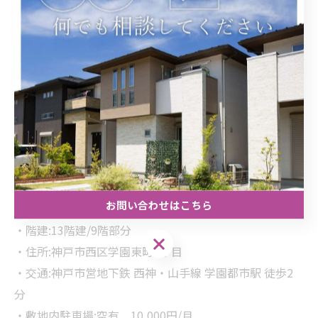
HP:hoverland.co.jp
ーーーーーーーーーーーーーー
物件情報
・価格:27,800,000円
・間取り:3LDK 88.72㎡(約26.83坪)
・バルコニー面積:15.1㎡(約4.56坪)
・種別:マンション/構造:SRC造
お問い合わせはこちら
・築年月:1988年2月
・階建:13階建/9階部分
お問い合わせはこちら
・住所:神戸市西区学園東町1丁目
・交通:神戸市営地下鉄 西神・山手線 学園都市駅 徒歩2
分
・敷地内駐車場:空有 10,000円/月