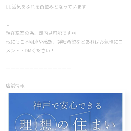
💁‍♂️活気あふれる街並みとなっています
↓
現在空室の為、即内見可能です💨
他にもご不明点や感想、詳細希望などあればお気軽にコ
メント・DMください！
ーーーーーーーーーーーーーー
店舗情報
・Hoverland株式会社
・営業時間:9〜19時/定休日なし
・所在地:神戸市西区学園東町6-17-5
・免許番号:兵庫県知事(1)第12709号
・取引態様:仲介